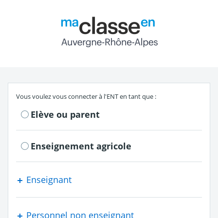
Return to the authe
S'authentifier en tant que
Vous voulez vous connecter à l'ENT en tant que :
Elève ou parent
Enseignement agricole
Enseignant
Personnel non enseignant