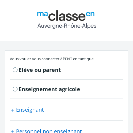
Return to the authe
S'authentifier en tant que
Vous voulez vous connecter à l'ENT en tant que :
Elève ou parent
Enseignement agricole
Enseignant
Personnel non enseignant