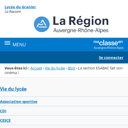
Panneau de gestion des cookies
Lycée du Granier
Menu de la rubrique
Contenu
La Ravoire
MENU
Se connecter
Vous êtes ici :
Accueil
›
Vie du lycée
›
Blog
›
La section ESABAC fait son
cinéma !
Vie du lycée
Association sportive
CDI
CESCE