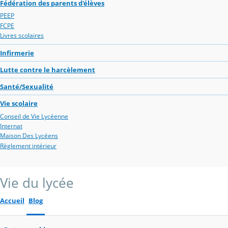
Fédération des parents d'élèves
PEEP
FCPE
Livres scolaires
Infirmerie
Lutte contre le harcèlement
Santé/Sexualité
Vie scolaire
Conseil de Vie Lycéenne
Internat
Maison Des Lycéens
Règlement intérieur
Vie du lycée
Accueil
Blog