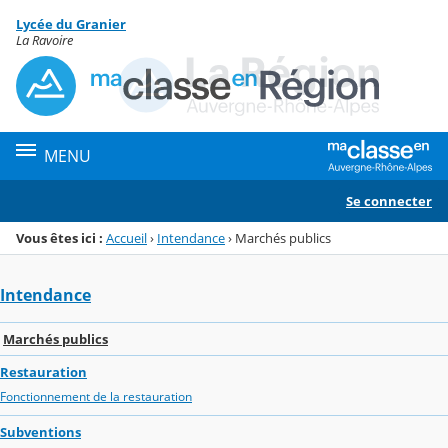
Panneau de gestion des cookies
Lycée du Granier
Menu de la rubrique
Contenu
La Ravoire
MENU
Se connecter
Vous êtes ici :
Accueil
›
Intendance
›
Marchés publics
Intendance
Marchés publics
Restauration
Fonctionnement de la restauration
Subventions