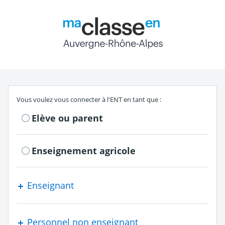
Return to the authe
S'authentifier en tant que
Vous voulez vous connecter à l'ENT en tant que :
Elève ou parent
Enseignement agricole
Enseignant
Personnel non enseignant