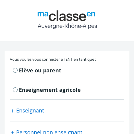
Return to the authe
S'authentifier en tant que
Vous voulez vous connecter à l'ENT en tant que :
Elève ou parent
Enseignement agricole
Enseignant
Personnel non enseignant