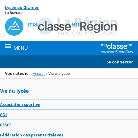
Panneau de gestion des cookies
Lycée du Granier
Menu de la rubrique
Contenu
La Ravoire
MENU
Se connecter
Vous êtes ici :
Accueil
›
Vie du lycée
Vie du lycée
Association sportive
CDI
CESCE
Fédération des parents d'élèves