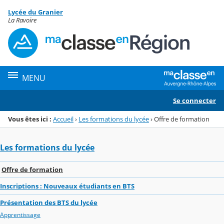
Panneau de gestion des cookies
Lycée du Granier
Menu de la rubrique
Contenu
La Ravoire
MENU
Se connecter
Vous êtes ici :
Accueil
›
Les formations du lycée
›
Offre de formation
Les formations du lycée
Offre de formation
Inscriptions : Nouveaux étudiants en BTS
Présentation des BTS du lycée
Apprentissage