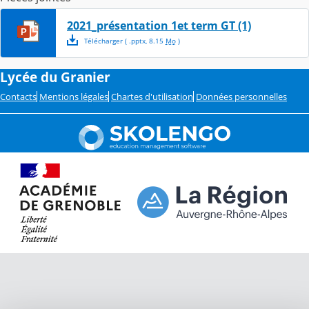
2021_présentation 1et term GT (1)
Télécharger
( .
pptx
,
8.15
Mo
)
Lycée du Granier
Contacts
Mentions légales
Chartes d'utilisation
Données personnelles