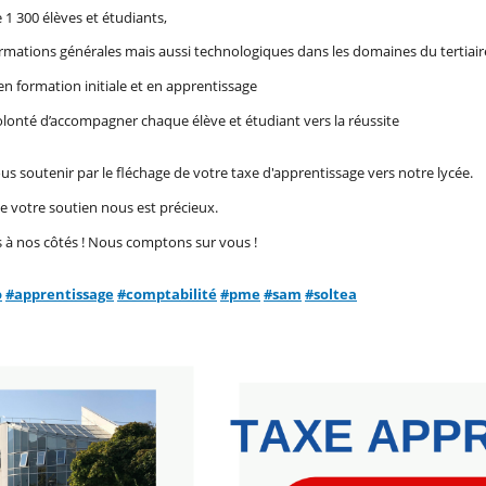
 1 300 élèves et étudiants,
rmations générales mais aussi technologiques dans les domaines du tertiaire,
en formation initiale et en apprentissage
lonté d’accompagner chaque élève et étudiant vers la réussite
s soutenir par le fléchage de votre taxe d'apprentissage vers notre lycée.
 votre soutien nous est précieux.
 à nos côtés ! Nous comptons sur vous !
hashtag
hashtag
hashtag
hashtag
hashtag
o
#
apprentissage
#
comptabilité
#
pme
#
sam
#
soltea