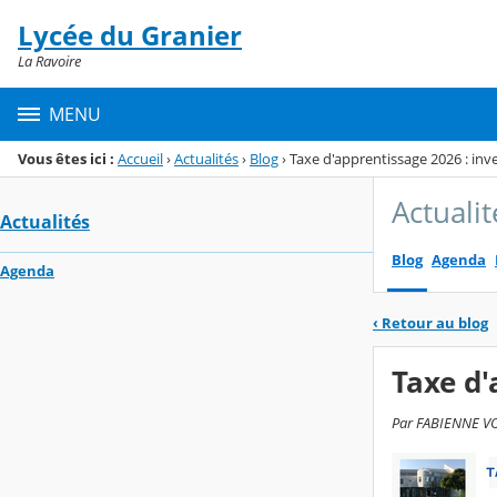
Panneau de gestion des cookies
Lycée du Granier
Menu de la rubrique
Contenu
La Ravoire
MENU
Vous êtes ici :
Accueil
›
Actualités
›
Blog
›
Taxe d'apprentissage 2026 : inv
Actualit
Actualités
Blog
Agenda
Agenda
‹
Retour au blog
Taxe d'
Par FABIENNE VOL