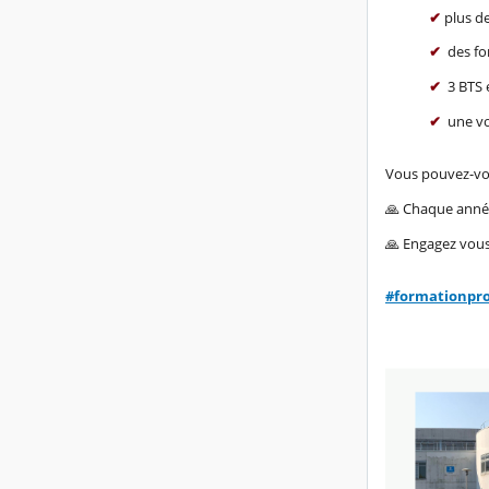
✔
plus de
✔
des fo
✔
3 BTS 
✔
une vo
Vous pouvez-vou
🙏 Chaque année
🙏 Engagez vous
hashtag
#
formationpr