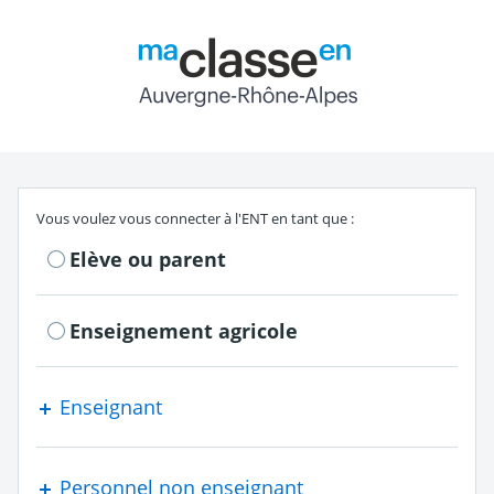
Return to the authe
S'authentifier en tant que
Vous voulez vous connecter à l'ENT en tant que :
Elève ou parent
Enseignement agricole
Enseignant
Personnel non enseignant