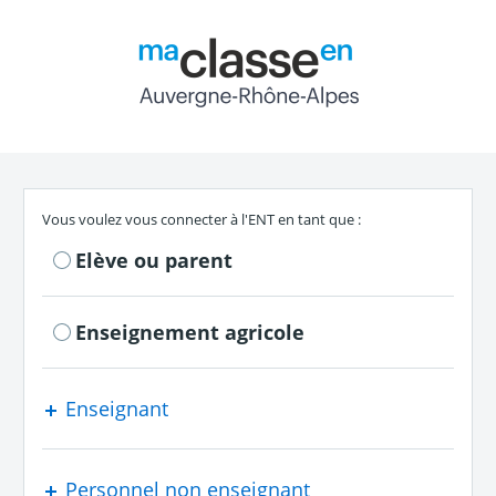
Return to the authe
S'authentifier en tant que
Vous voulez vous connecter à l'ENT en tant que :
Elève ou parent
Enseignement agricole
Enseignant
Personnel non enseignant