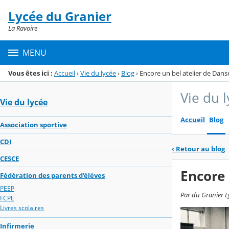
Panneau de gestion des cookies
Lycée du Granier
Menu de la rubrique
Contenu
La Ravoire
MENU
Vous êtes ici :
Accueil
›
Vie du lycée
›
Blog
›
Encore un bel atelier de Dan
Vie du 
Vie du lycée
Accueil
Blog
Association sportive
CDI
‹
Retour au blog
CESCE
Encore 
Fédération des parents d'élèves
PEEP
Par du Granier L
FCPE
Livres scolaires
Infirmerie