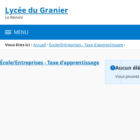
Panneau de gestion des cookies
Lycée du Granier
Menu de la rubrique
Contenu
La Ravoire
MENU
Vous êtes ici :
Accueil
›
École/Entreprises - Taxe d'apprentissage
›
École/Entreprises - Taxe d'apprentissage
Aucun élém
Vous pouvez 