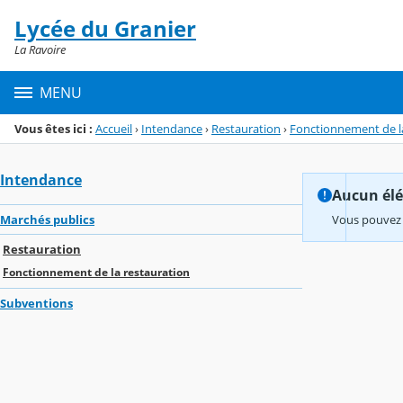
Panneau de gestion des cookies
Lycée du Granier
Menu de la rubrique
Contenu
La Ravoire
MENU
Vous êtes ici :
Accueil
›
Intendance
›
Restauration
›
Fonctionnement de l
Intendance
Aucun élém
Marchés publics
Vous pouvez 
Restauration
Fonctionnement de la restauration
Subventions