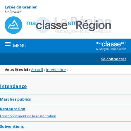
Panneau de gestion des cookies
Lycée du Granier
Menu de la rubrique
Contenu
La Ravoire
MENU
Se connecter
Vous êtes ici :
Accueil
›
Intendance
›
Intendance
Marchés publics
Restauration
Fonctionnement de la restauration
Subventions