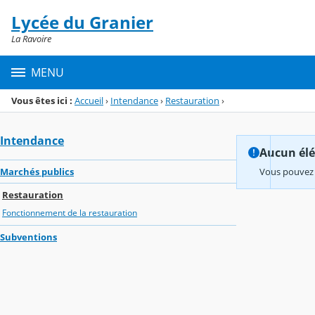
Panneau de gestion des cookies
Lycée du Granier
Menu de la rubrique
Contenu
La Ravoire
MENU
Vous êtes ici :
Accueil
›
Intendance
›
Restauration
›
Intendance
Aucun élém
Marchés publics
Vous pouvez 
Restauration
Fonctionnement de la restauration
Subventions