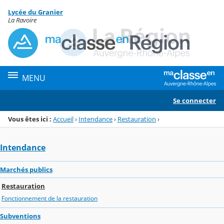
Panneau de gestion des cookies
Lycée du Granier
Menu de la rubrique
Contenu
La Ravoire
MENU
Se connecter
Vous êtes ici :
Accueil
›
Intendance
›
Restauration
›
Intendance
Marchés publics
Restauration
Fonctionnement de la restauration
Subventions